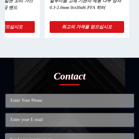
은 넓은 꼬리 가스
알루미늄 고체 기관차 제동 나무 상자
합금 밴드
0.3-2.0mm 0cr20al6 PFA 히터
 얻으십시오
최고의 가격을 얻으십시오
Contact