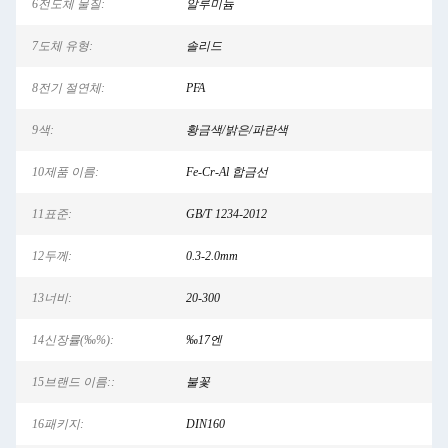
6전도체 물질:
알루미늄
7도체 유형:
솔리드
8전기 절연체:
PFA
9색:
황금색/밝은/파란색
10제품 이름:
Fe-Cr-Al 합금선
11표준:
GB/T 1234-2012
12두께:
0.3-2.0mm
13너비:
20-300
14신장률(‰%):
‰17엔
15브랜드 이름::
불꽃
16패키지:
DIN160