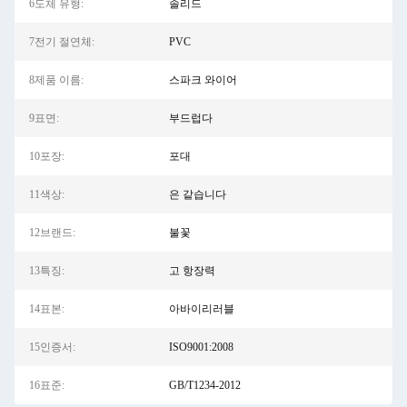
6도체 유형:
솔리드
7전기 절연체:
PVC
8제품 이름:
스파크 와이어
9표면:
부드럽다
10포장:
포대
11색상:
은 같습니다
12브랜드:
불꽃
13특징:
고 항장력
14표본:
아바이리러블
15인증서:
ISO9001:2008
16표준:
GB/T1234-2012